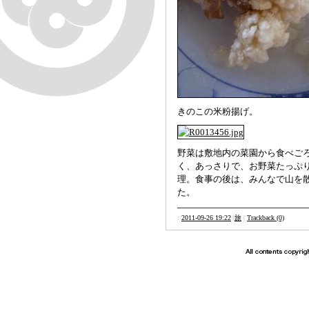
きのこの米粉揚げ。
野菜は敷地内の菜園から食べご
く、あっさりで、お野菜たっぷ
理。食事の後は、みんなで山を
た。
:
2011-09-26 19:22
|
旅
|
Trackback (0)