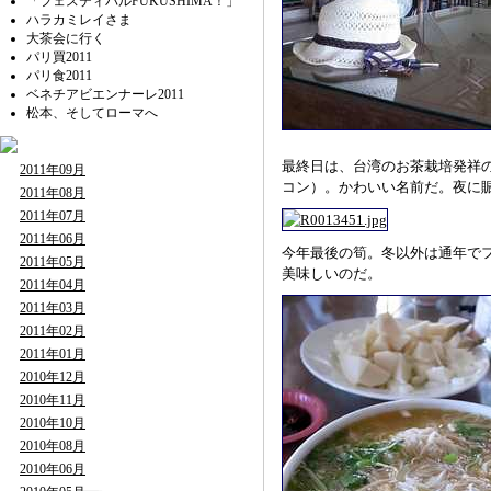
「フェスティバルFUKUSHIMA！」
ハラカミレイさま
大茶会に行く
パリ買2011
パリ食2011
ベネチアビエンナーレ2011
松本、そしてローマへ
最終日は、台湾のお茶栽培発祥
2011年09月
コン）。かわいい名前だ。夜に
2011年08月
2011年07月
2011年06月
今年最後の筍。冬以外は通年で
2011年05月
美味しいのだ。
2011年04月
2011年03月
2011年02月
2011年01月
2010年12月
2010年11月
2010年10月
2010年08月
2010年06月