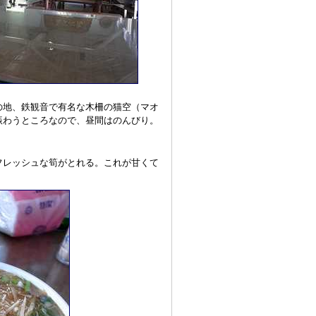
の地、鉄観音で有名な木柵の猫空（マオ
賑わうところなので、昼間はのんびり。
フレッシュな筍がとれる。これが甘くて