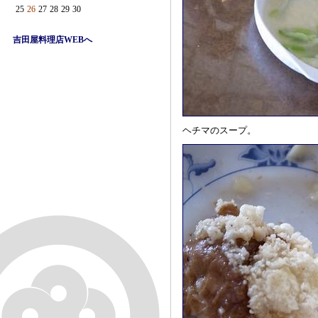
25
26
27
28
29
30
吉田屋料理店WEBへ
ヘチマのスープ。