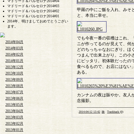
マドリード＆バルセロナ2014#04
マドリード＆バルセロナ2014#03
甲羅の中にご飯を入れ、みそ
マドリード＆バルセロナ2014#02
と、本当に幸せ。
マドリード＆バルセロナ2014#01
2014年、明けましておめでとうござい
ます。
でも今夜一番の収穫はこれ、
2014年04月
ニが作ってるのが見えて、何
2014年03月
どのちっちゃなおにぎり。ほ
2014年02月
つまんで出来上がり。この小
2014年01月
にピッタリ。初体験だったの
食べるもので、お店にはない
2013年12月
ある。
2013年10月
2013年09月
2013年08月
2013年07月
カンナムの夜は賑やか。友人
2013年06月
念撮影。
2013年05月
2013年04月
:
2014-04-12 13:42
|
旅
|
Trackback (0)
2013年03月
2013年02月
2013年01月