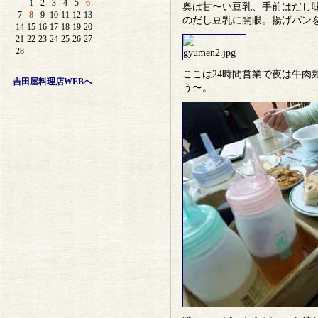
1
2
3
4
5
6
奥は甘〜い豆乳、手前はだし
7
8
9
10
11
12
13
のだし豆乳に開眼。揚げパン
14
15
16
17
18
19
20
21
22
23
24
25
26
27
28
ここは24時間営業で夜は牛肉
吉田屋料理店WEBへ
う〜。