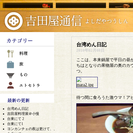
台湾めん日記
2010年02月08日
ここは、本来鍋屋で平日の昼
ちはとなりの果物屋の奥のカ
つ。
待つ間に食ろうた激ウマ！ア
台湾めん日記
吉田屋料理展＠小慢
台東にて 2
台東にて1
ヨンカンチェの夜は更けて、、