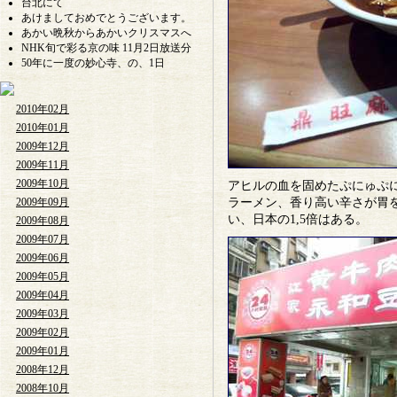
台北にて
あけましておめでとうございます。
あかい晩秋からあかいクリスマスへ
NHK旬で彩る京の味 11月2日放送分
50年に一度の妙心寺、の、1日
2010年02月
2010年01月
2009年12月
2009年11月
2009年10月
アヒルの血を固めたぷにゅぷ
2009年09月
ラーメン、香り高い辛さが胃
い、日本の1,5倍はある。
2009年08月
2009年07月
2009年06月
2009年05月
2009年04月
2009年03月
2009年02月
2009年01月
2008年12月
2008年10月