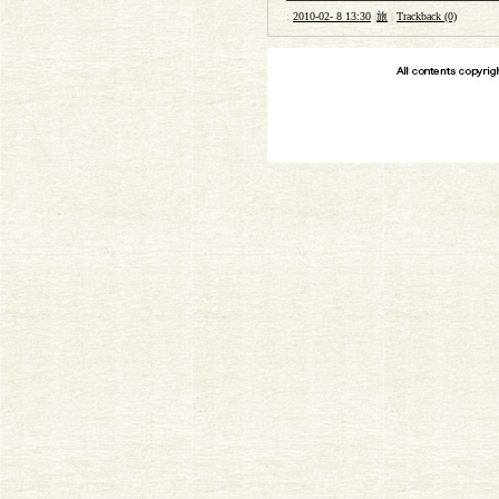
:
2010-02- 8 13:30
|
旅
|
Trackback (0)